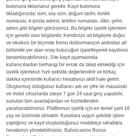
butonuna tıklamanız gerekir. Kayıt butonuna
tıkladığınızda; isim, soy isim, doğum tarihi, kimlik
numarası, e-posta adresi, telefon numarası, ülke, şehir,
adres gibi bilgiler görürsünüz. Bu bilgiler üyelik işlemleri
için gerekli olan bilgilerdir. Kendinize ait bilgilerle doğru
ve eksiksiz bir biçimde formu doldurmanızın ardından alt
bölümde yer alan onay kutucuğun işaretleyerek kaydınızı
tamamlayabilirsiniz. Site kayıt aşamasında
kullanıcılardan herhangi bir evrak da talep etmediği için
üyelik işleminizi hızlı şekilde değerlendirir ve birkaç
dakika içerisinde kullanıcı hesabınızı aktif hale getirir.
Oluşturmuş olduğunuz kullanıcı adı ve şifre ile masaüstü
ve mobil cihazlarda siteye 7 gün 24 saat giriş yapabilir,
sunulan tüm avantajlardan ve hizmetlerden
yararlanabilirsiniz. Platformun üyelik için en temel şartı 18
yaş ve üzerinde olmaktır. Kurallara uygun şekilde işlem
yaptığınız ve kayıt oluşturduğunuz müddetçe rahatlıkla
hesabınızı yönetebilirsiniz. Bahiscasino Bonus