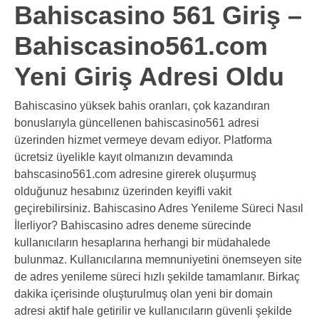
Bahiscasino 561 Giriş –
Bahiscasino561.com
Yeni Giriş Adresi Oldu
Bahiscasino yüksek bahis oranları, çok kazandıran
bonuslarıyla güncellenen bahiscasino561 adresi
üzerinden hizmet vermeye devam ediyor. Platforma
ücretsiz üyelikle kayıt olmanızın devamında
bahscasino561.com adresine girerek oluşurmuş
olduğunuz hesabınız üzerinden keyifli vakit
geçirebilirsiniz. Bahiscasino Adres Yenileme Süreci Nasıl
İlerliyor? Bahiscasino adres deneme sürecinde
kullanıcıların hesaplarına herhangi bir müdahalede
bulunmaz. Kullanıcılarına memnuniyetini önemseyen site
de adres yenileme süreci hızlı şekilde tamamlanır. Birkaç
dakika içerisinde oluşturulmuş olan yeni bir domain
adresi aktif hale getirilir ve kullanıcıların güvenli şekilde