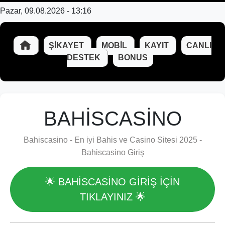
Pazar, 09.08.2026 - 13:16
ŞIKAYET
MOBIL
KAYIT
CANLI
DESTEK
BONUS
BAHISCASINO
Bahiscasino - En iyi Bahis ve Casino Sitesi 2025 -
Bahiscasino Giriş
🌟 BAHISCASINO GİRİŞ İÇİN
TIKLAYINIZ 🌟