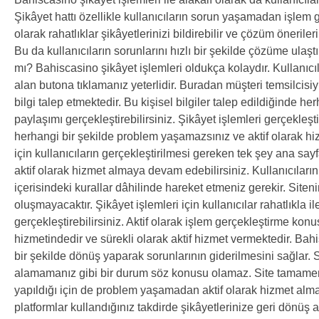
Şikâyet hattı özellikle kullanıcıların sorun yaşamadan işlem ge
olarak rahatlıklar şikâyetlerinizi bildirebilir ve çözüm öneril
Bu da kullanıcıların sorunlarını hızlı bir şekilde çözüme ulaş
mı? Bahiscasino şikâyet işlemleri oldukça kolaydır. Kullanıcıl
alan butona tıklamanız yeterlidir. Buradan müşteri temsilcisiyl
bilgi talep etmektedir. Bu kişisel bilgiler talep edildiğinde he
paylaşımı gerçekleştirebilirsiniz. Şikâyet işlemleri gerçekleşt
herhangi bir şekilde problem yaşamazsınız ve aktif olarak 
için kullanıcıların gerçekleştirilmesi gereken tek şey ana say
aktif olarak hizmet almaya devam edebilirsiniz. Kullanıcıları
içerisindeki kurallar dâhilinde hareket etmeniz gerekir. Site
oluşmayacaktır. Şikâyet işlemleri için kullanıcılar rahatlıkla 
gerçekleştirebilirsiniz. Aktif olarak işlem gerçekleştirme kon
hizmetindedir ve sürekli olarak aktif hizmet vermektedir. B
bir şekilde dönüş yaparak sorunlarının giderilmesini sağlar. S
alamamanız gibi bir durum söz konusu olamaz. Site tamamen ku
yapıldığı için de problem yaşamadan aktif olarak hizmet alma
platformlar kullandığınız takdirde şikâyetlerinize geri dönüş a