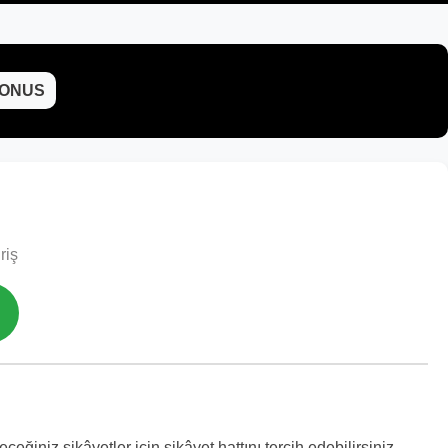
ONUS
riş
ceğiniz şikâyetler için şikâyet hattını tercih edebilirsiniz.