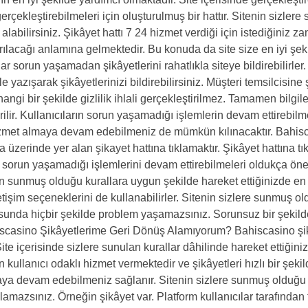
rçekleştirebilmeleri için oluşturulmuş bir hattır. Sitenin sizlere
eri alabilirsiniz. Şikâyet hattı 7 24 hizmet verdiği için istediğin
tırılacağı anlamına gelmektedir. Bu konuda da site size en iyi şe
ar sorun yaşamadan şikâyetlerini rahatlıkla siteye bildirebilirle
e yazışarak şikâyetlerinizi bildirebilirsiniz. Müşteri temsilcisine
rhangi bir şekilde gizlilik ihlali gerçekleştirilmez. Tamamen bilgi
irilir. Kullanıcıların sorun yaşamadığı işlemlerin devam ettirebil
hizmet almaya devam edebilmeniz de mümkün kılınacaktır. Bahis
fa üzerinde yer alan şikayet hattına tıklamaktır. Şikâyet hattına
n sorun yaşamadığı işlemlerini devam ettirebilmeleri oldukça öne
nin sunmuş olduğu kurallara uygun şekilde hareket ettiğinizde e
iletişim seçeneklerini de kullanabilirler. Sitenin sizlere sunmuş o
usunda hiçbir şekilde problem yaşamazsınız. Sorunsuz bir şekilde 
ahiscasino Şikâyetlerime Geri Dönüş Alamıyorum? Bahiscasino şik
ite içerisinde sizlere sunulan kurallar dâhilinde hareket ettiğini
llanıcı odaklı hizmet vermektedir ve şikâyetleri hızlı bir şekil
ya devam edebilmeniz sağlanır. Sitenin sizlere sunmuş olduğu ku
lamazsınız. Örneğin şikâyet var. Platform kullanıcılar tarafından 