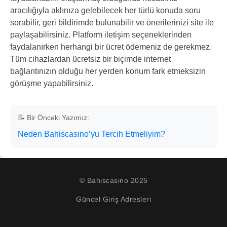
aracılığıyla aklınıza gelebilecek her türlü konuda soru
sorabilir, geri bildirimde bulunabilir ve önerilerinizi site ile
paylaşabilirsiniz. Platform iletişim seçeneklerinden
faydalanırken herhangi bir ücret ödemeniz de gerekmez.
Tüm cihazlardan ücretsiz bir biçimde internet
bağlantınızın olduğu her yerden konum fark etmeksizin
görüşme yapabilirsiniz.
📝 Bir Önceki Yazımız:
Neden Bahiscasino’yu Tercih Etmeliyim?
© Bahiscasino 2025
Güncel Giriş Adresleri