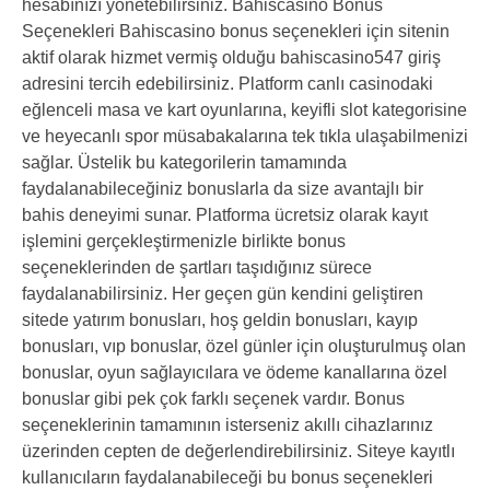
hesabınızı yönetebilirsiniz. Bahiscasino Bonus
Seçenekleri Bahiscasino bonus seçenekleri için sitenin
aktif olarak hizmet vermiş olduğu bahiscasino547 giriş
adresini tercih edebilirsiniz. Platform canlı casinodaki
eğlenceli masa ve kart oyunlarına, keyifli slot kategorisine
ve heyecanlı spor müsabakalarına tek tıkla ulaşabilmenizi
sağlar. Üstelik bu kategorilerin tamamında
faydalanabileceğiniz bonuslarla da size avantajlı bir
bahis deneyimi sunar. Platforma ücretsiz olarak kayıt
işlemini gerçekleştirmenizle birlikte bonus
seçeneklerinden de şartları taşıdığınız sürece
faydalanabilirsiniz. Her geçen gün kendini geliştiren
sitede yatırım bonusları, hoş geldin bonusları, kayıp
bonusları, vıp bonuslar, özel günler için oluşturulmuş olan
bonuslar, oyun sağlayıcılara ve ödeme kanallarına özel
bonuslar gibi pek çok farklı seçenek vardır. Bonus
seçeneklerinin tamamının isterseniz akıllı cihazlarınız
üzerinden cepten de değerlendirebilirsiniz. Siteye kayıtlı
kullanıcıların faydalanabileceği bu bonus seçenekleri