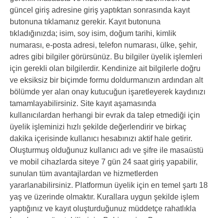
güncel giriş adresine giriş yaptıktan sonrasında kayıt
butonuna tıklamanız gerekir. Kayıt butonuna
tıkladığınızda; isim, soy isim, doğum tarihi, kimlik
numarası, e-posta adresi, telefon numarası, ülke, şehir,
adres gibi bilgiler görürsünüz. Bu bilgiler üyelik işlemleri
için gerekli olan bilgilerdir. Kendinize ait bilgilerle doğru
ve eksiksiz bir biçimde formu doldurmanızın ardından alt
bölümde yer alan onay kutucuğun işaretleyerek kaydınızı
tamamlayabilirsiniz. Site kayıt aşamasında
kullanıcılardan herhangi bir evrak da talep etmediği için
üyelik işleminizi hızlı şekilde değerlendirir ve birkaç
dakika içerisinde kullanıcı hesabınızı aktif hale getirir.
Oluşturmuş olduğunuz kullanıcı adı ve şifre ile masaüstü
ve mobil cihazlarda siteye 7 gün 24 saat giriş yapabilir,
sunulan tüm avantajlardan ve hizmetlerden
yararlanabilirsiniz. Platformun üyelik için en temel şartı 18
yaş ve üzerinde olmaktır. Kurallara uygun şekilde işlem
yaptığınız ve kayıt oluşturduğunuz müddetçe rahatlıkla