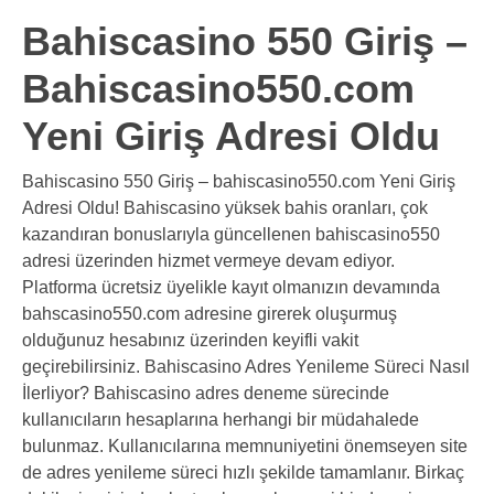
Bahiscasino 550 Giriş –
Bahiscasino550.com
Yeni Giriş Adresi Oldu
Bahiscasino 550 Giriş – bahiscasino550.com Yeni Giriş
Adresi Oldu! Bahiscasino yüksek bahis oranları, çok
kazandıran bonuslarıyla güncellenen bahiscasino550
adresi üzerinden hizmet vermeye devam ediyor.
Platforma ücretsiz üyelikle kayıt olmanızın devamında
bahscasino550.com adresine girerek oluşurmuş
olduğunuz hesabınız üzerinden keyifli vakit
geçirebilirsiniz. Bahiscasino Adres Yenileme Süreci Nasıl
İlerliyor? Bahiscasino adres deneme sürecinde
kullanıcıların hesaplarına herhangi bir müdahalede
bulunmaz. Kullanıcılarına memnuniyetini önemseyen site
de adres yenileme süreci hızlı şekilde tamamlanır. Birkaç