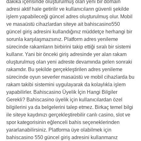
dakika içerisinde oluşturulmuş olan yeni bir domain
adresi aktif hale getirilir ve kullanıcıların güvenli şekilde
işlem yapabileceği güncel adres oluşturulmuş olur. Mobil
ve masaüstü cihazlardan siteye ait bahiscasino550
güncel giriş adresini kullandığınız müddetçe herhangi bir
sorunla karşılaşmazsınız. Platform adres yenileme
sürecinde rakamların birbirini takip ettiği sıralı bir sistemi
kullanır. Yani bir önceki giriş adresinde yer alan rakam
oluşturulmuş olan yeni adreste devamında gelen sonraki
rakamdır. Bu şekilde gerçekleştirilen adres yenileme
sürecinde oyun severler masaüstü ve mobil cihazlarda bu
rakam takibi sistemini uygulayarak da kolaylıkla işlem
yapabilirler. Bahiscasino Üyelik İçin Hangi Bilgiler
Gerekli? Bahiscasino üyelik için kullanıcılardan özel
bilgilerini ya da belgelerini talep etmez. Birkaç temel bilgi
ile siteye kaydınızı gerçekleştirebilir canlı casino, slot ve
spor kategorisinin eğlenceli bahis seçeneklerinden
yararlanabilirsiniz. Platforma üye olabilmek için
bahiscasino 550 güncel giriş adresini kullanmanız